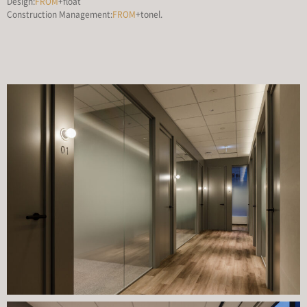
Design:
FROM
+float
Construction Management:
FROM
+tonel.