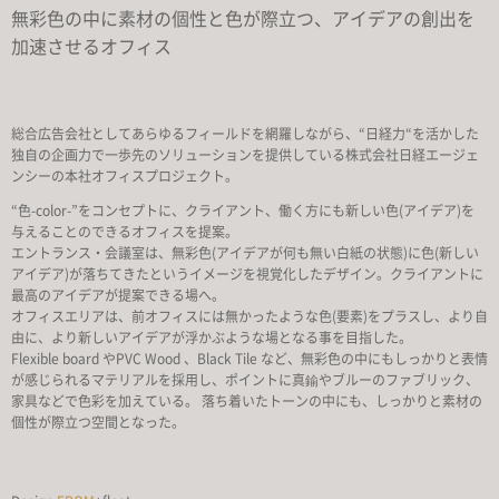
無彩色の中に素材の個性と色が際立つ、アイデアの創出を
加速させるオフィス
総合広告会社としてあらゆるフィールドを網羅しながら、“日経力“を活かした
独自の企画力で一歩先のソリューションを提供している株式会社日経エージェ
ンシーの本社オフィスプロジェクト。
“色-color-”をコンセプトに、クライアント、働く方にも新しい色(アイデア)を
与えることのできるオフィスを提案。
エントランス・会議室は、無彩色(アイデアが何も無い白紙の状態)に色(新しい
アイデア)が落ちてきたというイメージを視覚化したデザイン。クライアントに
最高のアイデアが提案できる場へ。
オフィスエリアは、前オフィスには無かったような色(要素)をプラスし、より自
由に、より新しいアイデアが浮かぶような場となる事を目指した。
Flexible board やPVC Wood 、Black Tile など、無彩色の中にもしっかりと表情
が感じられるマテリアルを採用し、ポイントに真鍮やブルーのファブリック、
家具などで色彩を加えている。 落ち着いたトーンの中にも、しっかりと素材の
個性が際立つ空間となった。